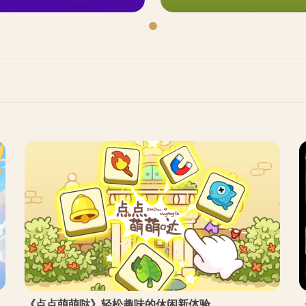
《点点萌萌哒》轻松趣味的休闲新体验