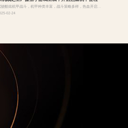
驾驶酷炫机甲战斗，机甲种类丰富，战斗策略多样，热血开启科
幻机甲冒险。
025-02-24