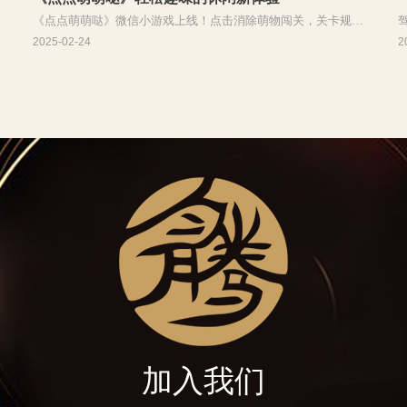
《点点萌萌哒》微信小游戏上线！点击消除萌物闯关，关卡规则
独特，海量萌物可收集，能社交比拼，超萌超好玩，快来畅玩
2025-02-24
2
加入我们