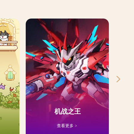
넲
机战之王
查看更多 >