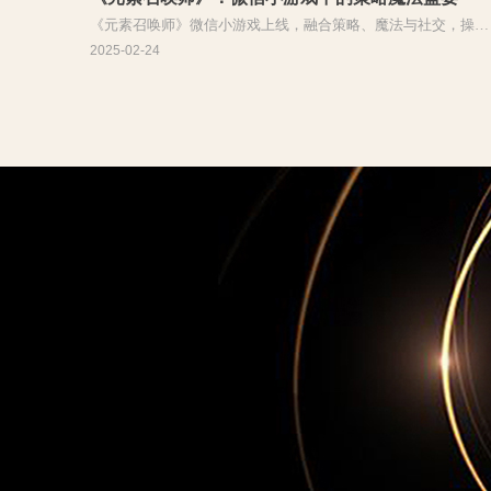
《元素召唤师》微信小游戏上线，融合策略、魔法与社交，操控
元素召唤兽战斗，玩法丰富易上手。
2025-02-24