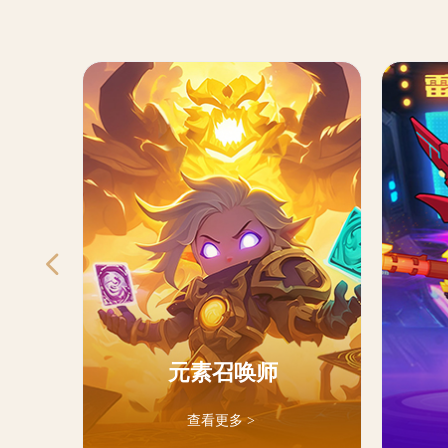
넳
元素召唤师
查看更多 >